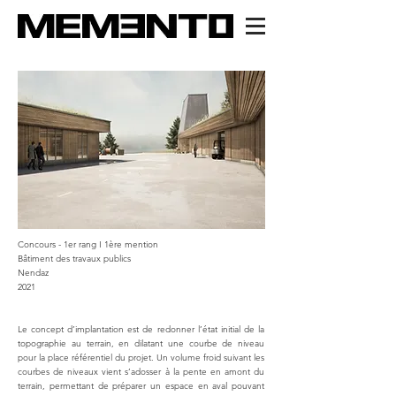
Concours - 1er rang I 1ère mention
Bâtiment des travaux publics
Nendaz
2021
Le concept d’implantation est de redonner l’état initial de la
topographie au terrain, en dilatant une courbe de niveau
pour la place référentiel du projet. Un volume froid suivant les
courbes de niveaux vient s’adosser à la pente en amont du
terrain, permettant de préparer un espace en aval pouvant