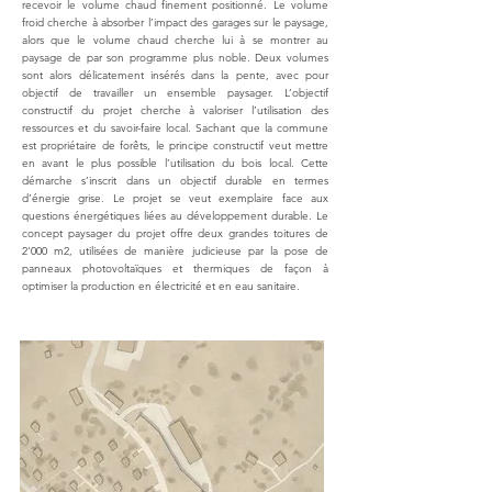
recevoir le volume chaud finement positionné. Le volume
froid cherche à absorber l’impact des garages sur le paysage,
alors que le volume chaud cherche lui à se montrer au
paysage de par son programme plus noble. Deux volumes
sont alors délicatement insérés dans la pente, avec pour
objectif de travailler un ensemble paysager. L’objectif
constructif du projet cherche à valoriser l’utilisation des
ressources et du savoir-faire local. Sachant que la commune
est propriétaire de forêts, le principe constructif veut mettre
en avant le plus possible l’utilisation du bois local. Cette
démarche s’inscrit dans un objectif durable en termes
d’énergie grise. Le projet se veut exemplaire face aux
questions énergétiques liées au développement durable. Le
concept paysager du projet offre deux grandes toitures de
2'000 m2, utilisées de manière judicieuse par la pose de
panneaux photovoltaïques et thermiques de façon à
optimiser la production en électricité et en eau sanitaire.