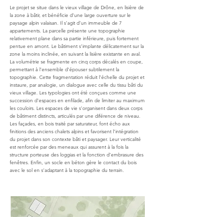
Le projet se situe dans le vieux village de Drône, en lisière de
la zone à bâtir, et bénéficie d’une large ouverture sur le
paysage alpin valaisan. Il s’agit d’un immeuble de 7
appartements. La parcelle présente une topographie
relativement plane dans sa partie inférieure, puis fortement
pentue en amont. Le bâtiment s’implante délicatement sur la
zone la moins inclinée, en suivant la lisière existante en aval.
La volumétrie se fragmente en cinq corps décalés en coupe,
permettant à l’ensemble d’épouser subtilement la
topographie. Cette fragmentation réduit l’échelle du projet et
instaure, par analogie, un dialogue avec celle du tissu bâti du
vieux village. Les typologies ont été conçues comme une
succession d’espaces en enfilade, afin de limiter au maximum
les couloirs. Les espaces de vie s’organisent dans deux corps
de bâtiment distincts, articulés par une diférence de niveau.
Les façades, en bois traité par saturateur, font écho aux
finitions des anciens chalets alpins et favorisent l’intégration
du projet dans son contexte bâti et paysager. Leur verticalité
est renforcée par des meneaux qui assurent à la fois la
structure porteuse des loggias et la fonction d’embrasure des
fenêtres. Enfin, un socle en béton gère le contact du bois
avec le sol en s’adaptant à la topographie du terrain.